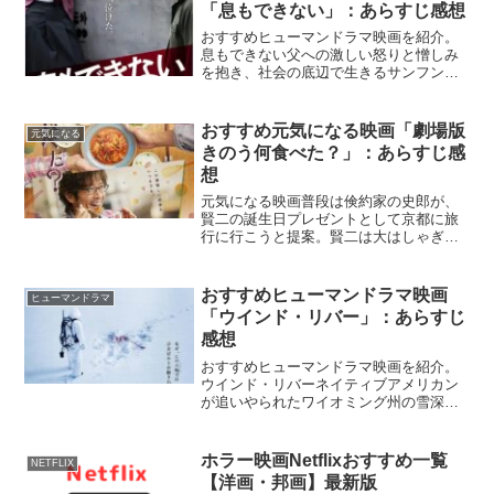
を求めて暗闇の中をさまよ...
「息もできない」：あらすじ感想
おすすめヒューマンドラマ映画を紹介。
息もできない父への激しい怒りと憎しみ
を抱き、社会の底辺で生きるサンフンは
ある日、心の傷を隠しながら生きる勝気
な女子高生ヨニと出会う。理由もなく強
く惹かれ合う2人だったが、徐々に彼らの
おすすめ元気になる映画「劇場版
元気になる
運命の歯車が狂いだす…...
きのう何食べた？」：あらすじ感
想
元気になる映画普段は倹約家の史郎が、
賢二の誕生日プレゼントとして京都に旅
行に行こうと提案。賢二は大はしゃぎで
旅を満喫するものの、史郎からショッキ
ングな話を切り出されてしまう。『劇場
版きのう何たべた？』Netflix公式ほっこ
おすすめヒューマンドラマ映画
ヒューマンドラマ
りほんわかファミ...
「ウインド・リバー」：あらすじ
感想
おすすめヒューマンドラマ映画を紹介。
ウインド・リバーネイティブアメリカン
が追いやられたワイオミング州の雪深い
土地、ウィンド・リバーで、女性の遺体
が発見された。FBIの新人捜査官ジェー
ン・バナーが現地に派遣されるが、不安
ホラー映画Netflixおすすめ一覧
NETFLIX
定な気候や慣れない雪山...
【洋画・邦画】最新版