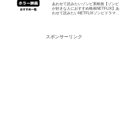
あわせて読みたいゾンビ系映画【ゾンビ
が好きな人におすすめ映画NETFLIX】あ
わせて読みたいNETFLIXゾンビドラマお
すすめホラー映画NETFLIXおすすめ一覧
【洋画・邦画】最新版10クローバーフィ
ールド・レーン車を運転中に大事故を起
こし...
スポンサーリンク