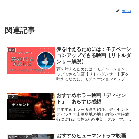
mika
関連記事
夢を叶えるためには：モチベーシ
映画
ョンアップできる映画【リトルダ
ンサー解説】
夢を叶えるためには：モチベーションア
ップできる映画【リトルダンサー】夢を
叶えるために、モチベーションアップで
きる映画をご紹介。リトルダンサー【取
寄商品】DVD / 洋画 / リトル・ダンサー /
DABA-91469価格：1,650円（税込...
おすすめホラー映画「ディセン
ホラー
ト」：あらすじ感想
おすすめホラー映画を紹介。ディセント
アパラチア山脈奥地の地下洞窟へ冒険旅
行に訪れた女性6人の仲良しグループ。し
かし、落盤によって出口がふさがれ、迷
宮のような洞窟に閉じ込められてしま
う。不安と疲労にさいなまれながら出口
おすすめヒューマンドラマ映画
ヒューマンドラマ