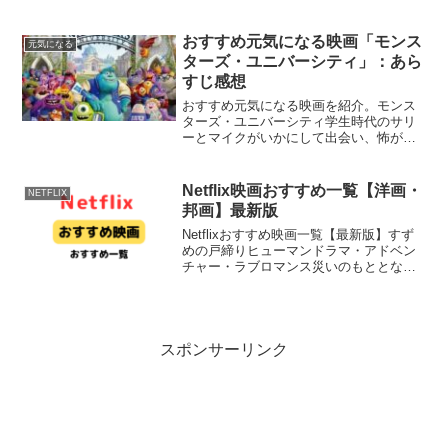
が、ある日仲間の1人ランチョーが姿を消
す。『きっと、うまくいく』Netflix公式
インド映画らしく歌って踊って笑い涙あ
おすすめ元気になる映画「モンス
元気になる
り。友情を感じる...
ターズ・ユニバーシティ」：あら
すじ感想
おすすめ元気になる映画を紹介。モンス
ターズ・ユニバーシティ学生時代のサリ
ーとマイクがいかにして出会い、怖がら
せ屋のコンビを結成することになったの
かを描く。幼い頃から怖がらせ屋になる
ことを夢見ていたマイクは、努力の果て
Netflix映画おすすめ一覧【洋画・
NETFLIX
に難関を突破し、モンスタ...
邦画】最新版
Netflixおすすめ映画一覧【最新版】すず
めの戸締りヒューマンドラマ・アドベン
チャー・ラブロマンス災いのもととなる
扉を、そうとは知らずに開けてしまった
17歳の少女・鈴芽。迫りくる大災害から
日本を守るため、ひとりの青年と”戸締り
の旅”に出る...
スポンサーリンク