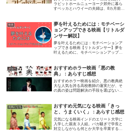
ラビットホールニューヨーク郊外に暮ら
すベッカとハウイーの夫婦は、8カ月前に
交通事故で息子を失い、絶望の淵にい
た。ベッカは現実から目をそらし、ハウ
イーは思い出にふけることで夫婦の関係
夢を叶えるためには：モチベーシ
映画
が次第にほころびはじめて...
ョンアップできる映画【リトルダ
ンサー解説】
夢を叶えるためには：モチベーションア
ップできる映画【リトルダンサー】夢を
叶えるために、モチベーションアップで
きる映画をご紹介。リトルダンサー【取
寄商品】DVD / 洋画 / リトル・ダンサー /
DABA-91469価格：1,650円（税込...
おすすめホラー映画「悪の教
ホラー
典」：あらすじ感想
おすすめホラー映画を紹介。悪の教典絶
大な人気を誇る高校教師の蓮実だが、そ
の真の姿は問題解決の手段を選ばないサ
イコパス。彼が考えた究極の解決策は、
クラスの生徒全員を惨殺することだっ
た。人間の怖さスプラッター系殺し合い
おすすめ元気になる映画「きっ
元気になる
まとめ当サイトは実際に鑑賞...
と、うまくいく」：あらすじ感想
元気になる映画インドのエリート大学に
入学した親友３人組。バカ騒ぎで学長と
対立しながらも何とか大学を卒業する