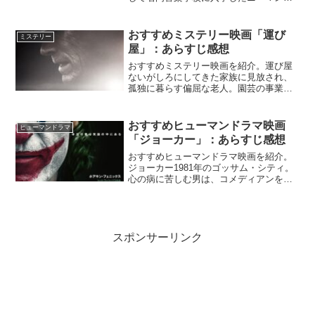
は、伝説の教師と言われるフレッチャー
の指導を受けることに。ここで成功すれ
ば音楽家として成功することができると
おすすめミステリー映画「運び
ミステリー
期待したニーマンだったが、...
屋」：あらすじ感想
おすすめミステリー映画を紹介。運び屋
ないがしろにしてきた家族に見放され、
孤独に暮らす偏屈な老人。園芸の事業に
失敗し、経済的にも行き詰っていた彼が
引き受けた仕事は、麻薬組織の運び屋だ
った。『運び屋』NETFLIX公式麻薬の運
おすすめヒューマンドラマ映画
ヒューマンドラマ
び屋としてどんどん...
「ジョーカー」：あらすじ感想
おすすめヒューマンドラマ映画を紹介。
ジョーカー1981年のゴッサム・シティ。
心の病に苦しむ男は、コメディアンを夢
見ながらどん底の日々に沈んでいた。自
らの手を血に染めたとき、彼の内なる狂
気が目を覚ます。『ジョーカー』Netflix
公式/あらす...
スポンサーリンク