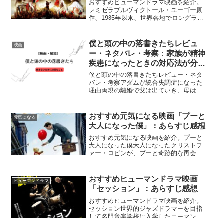
おすすめヒューマンドラマ映画を紹介。
レミゼラブルヴィクトール・ユーゴー原
作、1985年以来、世界各地でロングラン
上映されてきたミュージカルを映画化。
無償の愛をテーマに壮大な物語がつづら
れる。『レ・ミゼラブル』Netflix公式/あ
僕と頭の中の落書きたちレビュ
映画
らすじミュ...
ー・ネタバレ・考察：家族が精神
疾患になったときの対応法が分か
る映画
僕と頭の中の落書きたちレビュー・ネタ
バレ・考察アダムが統合失調症になった
理由両親の離婚で父は出ていき、母は気
落ちしている。父に捨てられ、母は笑っ
ておらず悲しんでるのは自分のせいとい
う罪悪感で子供は自身を責めてしまうの
おすすめ元気になる映画「プーと
元気になる
だ。自分を責める言葉が、...
大人になった僕」：あらすじ感想
おすすめ元気になる映画を紹介。プーと
大人になった僕大人になったクリストフ
ァー・ロビンが、プーと奇跡的な再会を
果たしたことをきっかけに、忘れてしま
っていた大切なものを思い出していく姿
を描くファンタジードラマ。『プーと大
おすすめヒューマンドラマ映画
ヒューマンドラマ
人になった僕』映画.co...
「セッション」：あらすじ感想
おすすめヒューマンドラマ映画を紹介。
セッション世界的ジャズドラマーを目指
して名門音楽学校に入学したニーマン