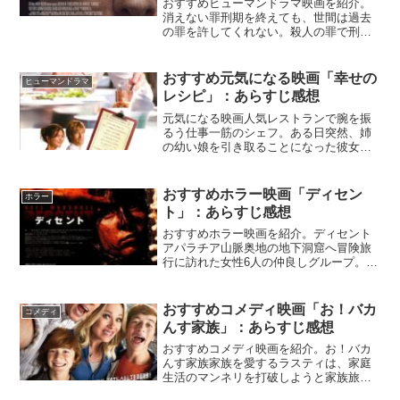
おすすめヒューマンドラマ映画を紹介。
消えない罪刑期を終えても、世間は過去
の罪を許してくれない。殺人の罪で刑に
服した後、出所した女性が、かつて置き
去りにせざるを得なかった妹を探し始め
る。『消えない罪』NETFLIX公式家族の
おすすめ元気になる映画「幸せの
ヒューマンドラマ
愛が描かれるヒュー...
レシピ」：あらすじ感想
元気になる映画人気レストランで腕を振
るう仕事一筋のシェフ。ある日突然、姉
の幼い娘を引き取ることになった彼女
が、仕事と恋、慣れない子育てに頭を悩
ませてゆく。『幸せのレシピ』Netflix公
式妹を亡くした主人公と、母を亡くした
おすすめホラー映画「ディセン
ホラー
姪の苦しみが描かれ...
ト」：あらすじ感想
おすすめホラー映画を紹介。ディセント
アパラチア山脈奥地の地下洞窟へ冒険旅
行に訪れた女性6人の仲良しグループ。し
かし、落盤によって出口がふさがれ、迷
宮のような洞窟に閉じ込められてしま
う。不安と疲労にさいなまれながら出口
おすすめコメディ映画「お！バカ
コメディ
を求めて暗闇の中をさまよ...
んす家族」：あらすじ感想
おすすめコメディ映画を紹介。お！バカ
んす家族家族を愛するラスティは、家庭
生活のマンネリを打破しようと家族旅行
へ出発。だが、旅はトラブルだらけでス