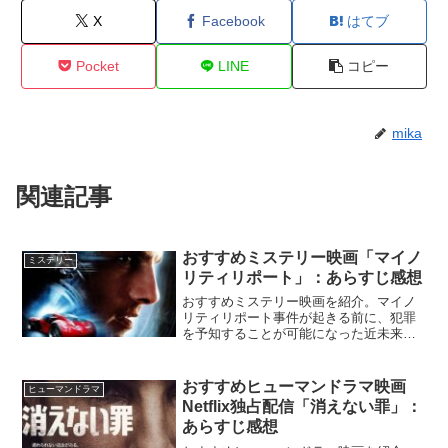
X
Facebook
はてブ
Pocket
LINE
コピー
mika
関連記事
おすすめミステリー映画「マイノ
ミステリー
リティリポート」：あらすじ感想
おすすめミステリー映画を紹介。マイノ
リティリポート事件が起きる前に、犯罪
を予知することが可能になった近未来。
未来殺人の容疑で終われる身となった犯
罪予防局のチーフ捜査官が、決死の逃亡
劇を繰り広げる。近未来の世界。未来を
おすすめヒューマンドラマ映画
ヒューマンドラマ
予言する予言者の能力で、...
Netflix独占配信「消えない罪」：
あらすじ感想