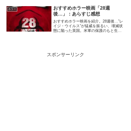
トレス満載。家長の威厳と家族愛は取り
戻せるのか⁉『お！バカんす家族』Netflix
おすすめホラー映画「28週
ホラー
公式下ネタあり...
後…」：あらすじ感想
おすすめホラー映画を紹介。28週後…”レ
イジ・ウイルス”が猛威を振るい、壊滅状
態に陥った英国。米軍の保護のもと生存
者が帰国し、離れ離れだった家族が数か
月ぶりの再会を果たす。だが、悪夢はま
だ終わっていなかった…。『28週後…』
Netflix公...
スポンサーリンク