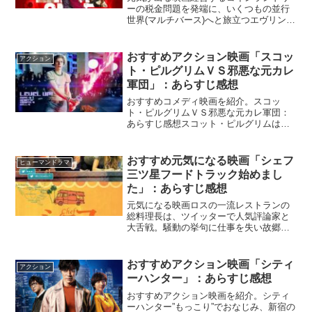
ーの税金問題を発端に、いくつもの並行
世界(マルチバース)へと旅立つエヴリン。
訳も分からぬまま悪と戦う彼女の中で変
わらないのは、家族の中へアンビバレン
トな想いだけ。『エブリシング・エブリ
おすすめアクション映画「スコッ
アクション
ウェア・オールアット...
ト・ピルグリムＶＳ邪悪な元カレ
軍団」：あらすじ感想
おすすめコメディ映画を紹介。スコッ
ト・ピルグリムＶＳ邪悪な元カレ軍団：
あらすじ感想スコット・ピルグリムは、
ミステリアスなラモーナに一目ぼれ。だ
が、彼女と付き合うには、７人の元カレ
を倒さなければいけない。男なら、戦っ
おすすめ元気になる映画「シェフ
ヒューマンドラマ
て愛をつかみ取れ！『スコッ...
三ツ星フードトラック始めまし
た」：あらすじ感想
元気になる映画ロスの一流レストランの
総料理長は、ツイッターで人気評論家と
大舌戦。騒動の挙句に仕事を失い故郷に
戻ると、食べた人を笑顔にする絶品料理
の移動販売を始める。『シェフ三ツ星フ
ードトラック始めました』Netflix公式夢
おすすめアクション映画「シティ
アクション
を叶えるにはいつ...
ーハンター」：あらすじ感想
おすすめアクション映画を紹介。シティ
ーハンター”もっこり”でおなじみ、新宿の