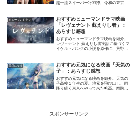
超一流スイーパー冴羽獠。令和の東京で
過去から続く陰謀にこの男が立ち向か
う。『シティーハンター』Netflix公式か
っこいいアクションシーンとコメディが
おすすめヒューマンドラマ映画
ヒューマンドラマ
面白い。まとめ...
「レヴェナント 蘇えりし者」：
あらすじ感想
おすすめヒューマンドラマ映画を紹介。
レヴェナント 蘇えりし者実話に基づくマ
イケル・パンクの小説を原作に、荒野に
ひとり取り残されたハンターの壮絶なサ
バイバルを描いたドラマ。『レヴェナン
ト 蘇えりし者』映画.com復讐劇、サバイ
おすすめ元気になる映画「天気の
元気になる
バル系。まとめ当...
子」：あらすじ感想
おすすめ元気になる映画を紹介。天気の
子高校１年生の夏。地元を飛び出し、雨
降り続く東京へやって来た帆高。雑踏ひ
しめく大都会の片隅で、天候を操ること
ができるという不思議な少女・陽菜と出
会う。『天気の子』Netflix公式アニメー
ションらしく、前...
スポンサーリンク