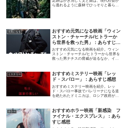
足跡はかき消して父と娘は、現代社会か
ら逃れるように森林でひっそりと暮らし
てきた。だが、２人は警察に見つかって
社会復帰を促され、親子の日常ときずな
が大きく揺らぎ始める。『足跡はかき消
して』Netflix公式...
おすすめ元気になる映画「ウィン
元気になる
ストン・チャーチル/ヒトラーか
ら世界を救った男」：あらすじ感
想
おすすめ元気になる映画を紹介。ウィン
ストン・チャーチル/ヒトラーから世界を
救った男ナチスの脅威が迫るなか、イギ
リスの主そうに就任したウィンストン・
チャーチル。祖国を侵略の危機から守る
ため、世界の運命すら左右する大きな決
おすすめミステリー映画「レッ
ミステリー
断を強いられる。『ウィ...
ド・スパロー」：あらすじ感想
おすすめミステリー映画を紹介。レッ
ド・スパロー事故でバレリーナになる道
を絶たれたドミニカは、ロシア政府が極
秘裏に組織した諜報機関の一員となり、
自らの肉体を使った誘惑や心理操作など
を駆使して情報を盗み出す女スパイ「ス
おすすめホラー映画「新感染 フ
ホラー
パロー」になるための訓練を...
ァイナル・エクスプレス」：あら
すじ感想