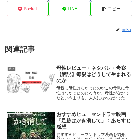
Pocket
LINE
コピー
mika
関連記事
母性レビュー・ネタバレ・考察
映画
【解説】毒親はどうして生まれる
のか
母親に母性はなかったのかこの母親に母
性はなかったのだろうか。母性がなかっ
たというよりも、大人になれなかったと
言える。この母親自体親から愛されてい
ない訳でもなく、たっぷりと可愛がられ
ているように見受けられる。与える愛を
おすすめヒューマンドラマ映画
ヒューマンドラマ
学ぶことができなかったの...
「足跡はかき消して」：あらすじ
感想
おすすめヒューマンドラマ映画を紹介。