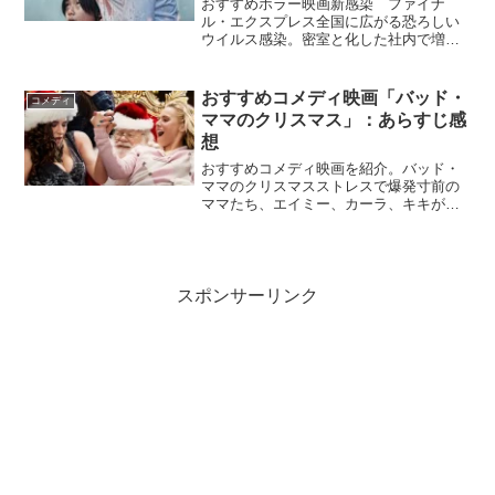
おすすめホラー映画新感染 ファイナ
ル・エクスプレス全国に広がる恐ろしい
ウイルス感染。密室と化した社内で増幅
するパニック。プサンを目指す父娘を乗
せた高速鉄道は、かつてない恐怖へとノ
ンストップで走り続ける！『新感線 フ
おすすめコメディ映画「バッド・
コメディ
ァイナル・エクスプレス』N...
ママのクリスマス」：あらすじ感
想
おすすめコメディ映画を紹介。バッド・
ママのクリスマスストレスで爆発寸前の
ママたち、エイミー、カーラ、キキが帰
ってきた！クリスマス目前のこの時期
に、３人の母親たちもやって来て、キレ
るのも時間の問題⁉『バッドママのクリス
マス』Netflix公式...
スポンサーリンク