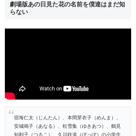
劇場版あの日見た花の名前を僕達はまだ知
らない
宿海仁太（じんたん）、本間芽衣子（めんま）、
安城鳴子（あなる）、松雪集（ゆきあつ）、鶴見
知利子（つるこ）、久川鉄道（ぽっぽ）の小学生