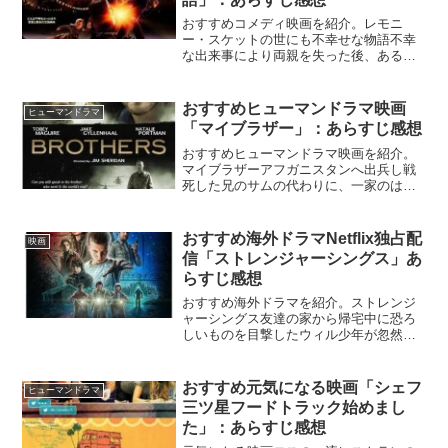
おすすめコメディ映画を紹介。レモニ
ー・スケットの世にも不幸せな物語不幸
な出来事により両親を失った後、ある伯
爵に引き取られた３人の子供たち。だが
その伯爵の目的は、３人残された巨額の
遺産を横取りすることで…。『レモニ
おすすめヒューマンドラマ映画
ヒューマンドラマ
ー・スケットの世にも不幸せな...
「マイブラザー」：あらすじ感想
おすすめヒューマンドラマ映画を紹介。
マイブラザーアフガニスタンへ出兵し戦
死した兄のサムの代わりに、一家のはみ
出し者だった弟のトミーが、未亡人とな
ったサムの妻グレースと残された2人の娘
のいる家庭に入る。トミーとグレースは
おすすめ海外ドラマNetflix独占配
映画
親密な関係を築いていく...
信「ストレンジャーシングス」あ
らすじ感想
おすすめ海外ドラマを紹介。ストレンジ
ャーシングス友達の家から帰宅中に恐ろ
しいものを目撃したウィル少年が忽然を
姿を消す。その頃、町の国立研究所では
恐るべき実験が行われていた。Netflix公
式終始ヒヤヒヤドキドキさせてくる演
おすすめ元気になる映画「シェフ
ヒューマンドラマ
出。少しグロテスク...
三ツ星フードトラック始めまし
た」：あらすじ感想