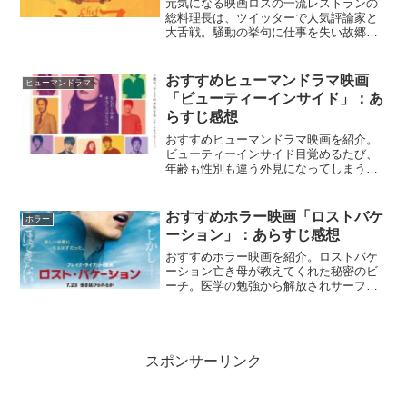
元気になる映画ロスの一流レストランの
総料理長は、ツイッターで人気評論家と
大舌戦。騒動の挙句に仕事を失い故郷に
戻ると、食べた人を笑顔にする絶品料理
の移動販売を始める。『シェフ三ツ星フ
ードトラック始めました』Netflix公式夢
おすすめヒューマンドラマ映画
ヒューマンドラマ
を叶えるにはいつ...
「ビューティーインサイド」：あ
らすじ感想
おすすめヒューマンドラマ映画を紹介。
ビューティーインサイド目覚めるたび、
年齢も性別も違う外見になってしまう青
年が、1人の女性に恋をする。何とかデー
トにこぎつけたものの、ずっと一緒にい
るためには夜眠れない。『ビューティ
おすすめホラー映画「ロストバケ
ホラー
ー・インサイド』Netf...
ーション」：あらすじ感想
おすすめホラー映画を紹介。ロストバケ
ーション亡き母が教えてくれた秘密のビ
ーチ。医学の勉強から解放されサーフィ
ンを楽しむヒロインを突然襲う巨大なサ
メ。絶望的状況の中、生存へのリミット
が一刻と迫る。『ロストバケーション』
NETFLIX公式動物の...
スポンサーリンク