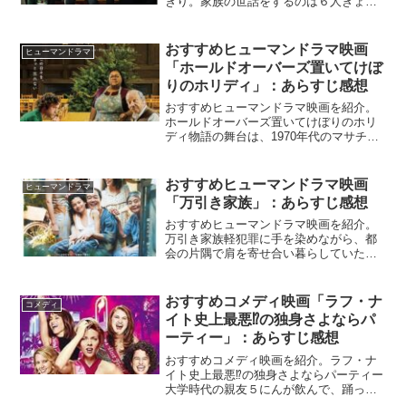
きり。家族の世話をするのは６人きょう
だいの長女フィオナだけといいうギャラ
ガー家は、今日も見事にハチャメチャ！
Netflix公式色んな障害を持つ人がでてく
おすすめヒューマンドラマ映画
ヒューマンドラマ
る。障害にも負け...
「ホールドオーバーズ置いてけぼ
りのホリディ」：あらすじ感想
おすすめヒューマンドラマ映画を紹介。
ホールドオーバーズ置いてけぼりのホリ
ディ物語の舞台は、1970年代のマサチュ
ーセッツ州にある全寮制の寄宿学校。生
真面目で皮肉屋で学生や同僚からも嫌わ
れている教師ポールは、クリスマス休暇
おすすめヒューマンドラマ映画
ヒューマンドラマ
に家に帰れない学生た...
「万引き家族」：あらすじ感想
おすすめヒューマンドラマ映画を紹介。
万引き家族軽犯罪に手を染めながら、都
会の片隅で肩を寄せ合い暮らしていた一
家。貧しくとも笑いが絶えなかった家族
だが、ある幼い少女を助けたことで運命
が暗転しはじめる。『万引き家族』
おすすめコメディ映画「ラフ・ナ
コメディ
Netflix公式ほんわかフ...
イト史上最悪⁉の独身さよならパ
ーティー」：あらすじ感想
おすすめコメディ映画を紹介。ラフ・ナ
イト史上最悪⁉の独身さよならパーティー
大学時代の親友５にんが飲んで、踊っ
て、どんちゃん騒ぎ。人生で最高の週末