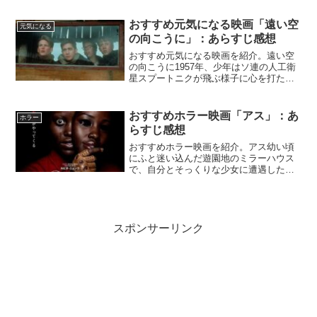
になるはずが、予想外のアクシデントで
独身さよならパーティーは驚きの展開
おすすめ元気になる映画「遠い空
元気になる
に…。『ラフ・ナイト史上最...
の向こうに」：あらすじ感想
おすすめ元気になる映画を紹介。遠い空
の向こうに1957年、少年はソ連の人工衛
星スプートニクが飛ぶ様子に心を打た
れ、自分でロケットを作ろうと決意。科
学コンテストで優勝できれば、大学の奨
学金も夢じゃない。『遠い空の向こう
おすすめホラー映画「アス」：あ
ホラー
に』Netflix公式実...
らすじ感想
おすすめホラー映画を紹介。アス幼い頃
にふと迷い込んだ遊園地のミラーハウス
で、自分とそっくりな少女に遭遇した、
という恐怖体験がトラウマとして残るア
デレード。今は夫と2人の子供たちと幸せ
な家庭を築いていた。そんなある日、夏
休みに家族と共に幼少期...
スポンサーリンク