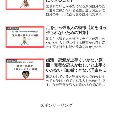
にできること】
愛されているか不安になる原因自分の思
う通りに動かない価値観が違うお互いに
自分のルールに従わせる自分は愛されな
いと思っている本当の自分を出していな
い自分の思う通りに動かない彼氏ならこ
ういう時こうしてくれるはずという思い
足を引っ張る人の特徴【足を引っ
人生の悩み
はありませんか。好きなら...
張られないための対策】
足を引っ張る人の特徴プライドが高い自
分のやり方を押し付ける現実から目を背
ける実は打たれ弱い反論を許せない自分
自身を過大評価怒りっぽい否定的不平不
満が多く怒りっぽいプライドが高いプラ
イドが高い人に自慢をしてしまうと足を
婚活・恋愛が上手くいかない原
婚活悩み
引っ張られたり、余計な面...
因：完璧な恋人が欲しいと上手く
いかない【結婚できない理由を解
決】
婚活をしていると完璧な恋人で自分をす
べてを受け止めてくれる人を求めがちで
す。なぜ完璧な恋人を追い求めて幻想を
抱いてしまうのか考えていきましょう。
恋人にも完璧を求める相手の失敗が許せ
ない自分を理解してほしいこのように相
手に完璧を求めてしまう人...
スポンサーリンク