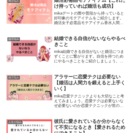
婚活必需品モテアイテム【これだ
婚活悩み
け持っていれば婚活も成功】
mikaデートの際や普段から持っていると
好印象のモテアイテムをご紹介します。
婚活女子必需品モテアイテム香水人間は
視覚聴覚よりも嗅覚がとても重要で、相
手に印象を残すためにもほのかに香る香
水をつけるとよいです。香りはいつまで
結婚できる自信がないならやるべ
婚活悩み
も記憶に残り、印象を...
きこと
mika結婚できる自信がないと婚活につま
ずくことに繋がります。自信を持つため
にやるべきことをご紹介しましょう。結
婚できる自信がないならするべきことダ
イエット結婚できる自信がない大きな理
由の一つに自身の見た目に自信がない場
アラサーに恋愛テクは必要ない
婚活悩み
合がおおいです。見た...
【婚活は人間力を鍛えると上手く
いく】
mika恋愛テクニックよりも大切なこと考
えてみましょう。恋愛テクは必要ないな
ぜ必要ないのか恋愛テクニックが世の中
にあふれています。LINEのメッセージは
こう返す、こう来たらこうする等々。果
たしてそのようなテクニックに意味があ
彼氏に愛されているか分からなく
人生の悩み
るのでしょうか。...
て不安になるとき【愛されるため