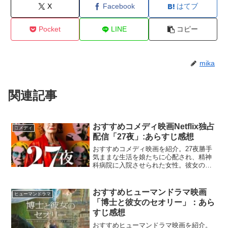
X
Facebook
はてブ
Pocket
LINE
コピー
mika
関連記事
おすすめコメディ映画Netflix独占
コメディ
配信「27夜」:あらすじ感想
おすすめコメディ映画を紹介。27夜勝手
気ままな生活を娘たちに心配され、精神
科病院に入院させられた女性。彼女の振
る舞いは病気によるものなのか、ただ単
に人生を楽しもうとしているのか、専門
家は判断を迫られる。『２７夜』Netflix
おすすめヒューマンドラマ映画
ヒューマンドラマ
公式サクッと鑑...
「博士と彼女のセオリー」：あら
すじ感想
おすすめヒューマンドラマ映画を紹介。