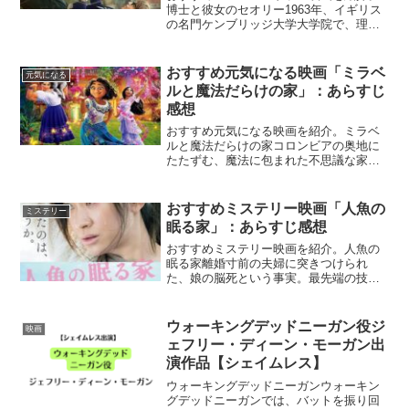
博士と彼女のセオリー1963年、イギリス
の名門ケンブリッジ大学大学院で、理論
物理学を研究する天才学生。彼は、パー
ティーで出逢った女性と恋に落ちる。と
ころが、その頃から彼の体調に異変が起
おすすめ元気になる映画「ミラベ
元気になる
き始める。やがてAL...
ルと魔法だらけの家」：あらすじ
感想
おすすめ元気になる映画を紹介。ミラベ
ルと魔法だらけの家コロンビアの奥地に
たたずむ、魔法に包まれた不思議な家。
そこに暮らすマドリガル家の子どもたち
は、ひとりひとりが異なるユニークな
「魔法の才能（ギフト）」を家から与え
おすすめミステリー映画「人魚の
ミステリー
られていた。しかし、そのう...
眠る家」：あらすじ感想
おすすめミステリー映画を紹介。人魚の
眠る家離婚寸前の夫婦に突きつけられ
た、娘の脳死という事実。最先端の技術
を使えば奇跡が起こるかもしれないと期
待を胸に、２人は前例のない延命治療を
決意する。『人魚の眠る家』Netflix公式/
ウォーキングデッドニーガン役ジ
映画
あらすじ人の死と...
ェフリー・ディーン・モーガン出
演作品【シェイムレス】
ウォーキングデッドニーガンウォーキン
グデッドニーガンでは、バットを振り回