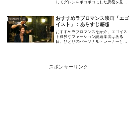
してグレンをボコボコにした悪役を見事
に演じていたジェフリー・ディーン・モ
ーガン。悪役ではあるが、彼なりの正義
があり行動している。シーズンがクライ
おすすめラブロマンス映画「エゴ
ラブロマンス
マックスになればなるほど...
イスト」：あらすじ感想
おすすめラブロマンスを紹介。エゴイス
ト孤独なファッション誌編集者はある
日、ひとりのパーソナルトレーナーと出
会って恋に落ちる。だが、ある告白がす
べてを変えてしまう。原作は高山真の自
伝的小説。『エゴイスト』Netflix公式官
能的なシーンが多め...
スポンサーリンク