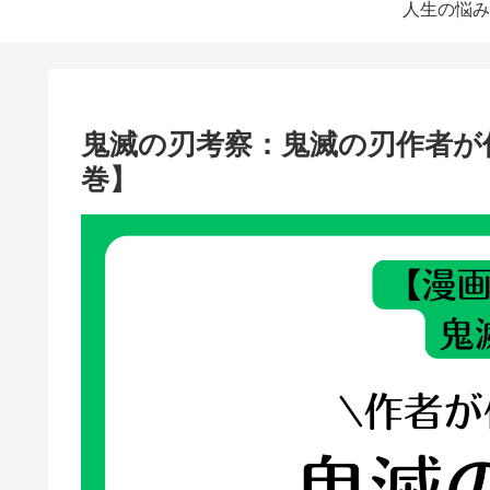
人生の悩み
鬼滅の刃考察：鬼滅の刃作者が
巻】