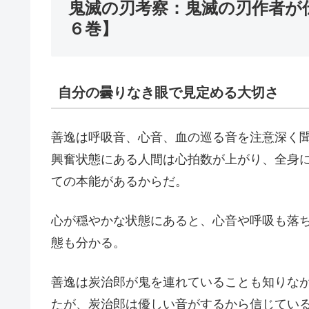
鬼滅の刃考察：鬼滅の刃作者が
６巻】
自分の曇りなき眼で見定める大切さ
善逸は呼吸音、心音、血の巡る音を注意深く
興奮状態にある人間は心拍数が上がり、全身
ての本能があるからだ。
心が穏やかな状態にあると、心音や呼吸も落
態も分かる。
善逸は炭治郎が鬼を連れていることも知りな
たが、炭治郎は優しい音がするから信じてい