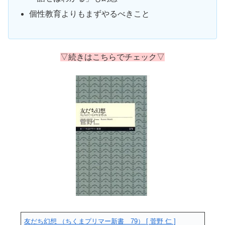
個性教育よりもまずやるべきこと
▽続きはこちらでチェック▽
友だち幻想 （ちくまプリマー新書 79） [ 菅野 仁 ]