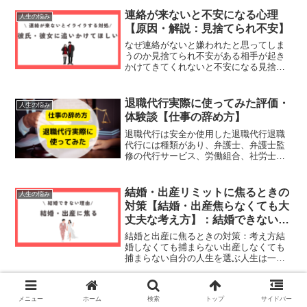
連絡が来ないと不安になる心理
人生の悩み
【原因・解説：見捨てられ不安】
なぜ連絡がないと嫌われたと思ってしま
うのか見捨てられ不安がある相手が起き
かけてきてくれないと不安になる見捨て
られ不安いつか見捨てられる、振られる
のではないかと不安でたまらなくなりま
す。連絡が少し途絶えただけで不安にな
退職代行実際に使ってみた評価・
人生の悩み
ってしまい、居ても立って...
体験談【仕事の辞め方】
退職代行は安全か使用した退職代行退職
代行には種類があり、弁護士、弁護士監
修の代行サービス、労働組合、社労士が
行っているもの等があります。私が使用
したのは弁護士が行っている退職代行を
利用しました。弁護士の退職代行が良い
結婚・出産リミットに焦るときの
人生の悩み
理由退職を行う際、訴訟に...
対策【結婚・出産焦らなくても大
丈夫な考え方】：結婚できない理
由
結婚と出産に焦るときの対策：考え方結
婚しなくても捕まらない出産しなくても
捕まらない自分の人生を選ぶ人生は一本
道ではない色んな道がある誰のためにす
るの結婚・出産しなくても捕まらない結
婚して子供を産むという選択肢しか人生
【恋愛が上手くいかない】毒親解
ブログ
メニュー
ホーム
検索
トップ
サイドバー
にはないのでしょうか。結...