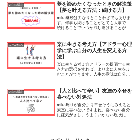
会は昔と違い、人と関わらずとも生き...
夢を諦めたくなったときの解決策
人生の悩み
【夢を叶える方法：続ける力】
mika継続は力なりとことわざでもありま
す。何事も続けることがとても大事で、
続けることでいつか成し遂げることがで
きる。どんなことでも継続することが一
番大事なことではないでしょうか。そん
な夢を叶えるための続ける力とはなにか
楽に生きる考え方【アドラー心理
人生の悩み
今回ご紹介していきま...
学に学ぶ自分の人生を変える方
法】
楽に生きる考え方アドラーの提唱する生
き方の選択をすれば、より楽に人生を歩
むことができます。人生の意味は自分自
身で決めることができる一般的な人生の
意味はなく、人生の意味は自分自身で創
っていくものです。過去のこれまでの出
【人と比べて辛い】友達の幸せを
人生の悩み
来事によって、自分の人生...
喜べない対処法
mika周りが自分より幸せそうにみえると
素直に喜べないですよね。喜べない自分
に嫌気がさし、うまくいかない現状にも
焦りを感じてしまうものです。そんなど
うしようもない気持ちをあなたと共に考
えましょう。なぜ他人と比べるのかSNS
の発展ないものねだ...