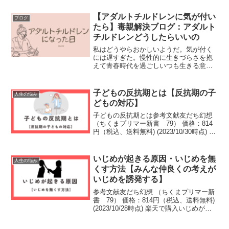
【アダルトチルドレンに気が付い
ブログ
たら】毒親解決ブログ：アダルト
チルドレンどうしたらいいの
私はどうやらおかしいようだ。気が付く
には遅すぎた。慢性的に生きづらさを抱
えて青春時代を過ごしいつも生きる意味
を探していた。私はなんで産まれてきた
のだろう。何のために生きているのだろ
うか。漠然とした将来の不安にむしばま
子どもの反抗期とは【反抗期の子
人生の悩み
れながら、必死にときには...
どもの対応】
子どもの反抗期とは参考文献友だち幻想
（ちくまプリマー新書 79） 価格：814
円（税込、送料無料) (2023/10/30時点) 楽
天で購入家族の関係から考える人は「定
位家族」と「生殖家族」２つの家族を経
験する。定位家族とは自分が生まれ親...
いじめが起きる原因・いじめを無
人生の悩み
くす方法【みんな仲良くの考えが
いじめを誘発する】
参考文献友だち幻想 （ちくまプリマー新
書 79） 価格：814円（税込、送料無料)
(2023/10/28時点) 楽天で購入いじめが起
きる原因１人でも生きていける社会だか
らこそ、人とのつながりが難しい現代社