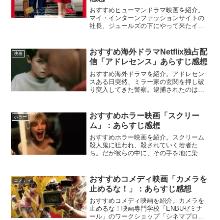
おすすめヒューマンドラマ映画を紹介。
マイ・インターンファッションサイトの
社長、ジュールズの下にやって来たイン
ターンはなんと70歳。しかし人生経験豊
富な彼の存在が、ジュールズの人生を変
えてゆく。『マイ・インターン』
おすすめ海外ドラマNetflix独占配
映画
NETFLIX公式インターン...
信「アドレセンス」あらすじ感想
おすすめ海外ドラマを紹介。アドレセン
スある日突然、ミラー家の玄関を押し破
り突入してきた警察。逮捕されたのはま
だ10代のジェイミーだった。取り調べを
受けることになり、ジェイミーは何もし
ていないと主張するが…。Netflix公式ス
おすすめホラー映画「スクリー
ホラー
ピード感がとに...
ム」：あらすじ感想
おすすめホラー映画を紹介。スクリーム
殺人鬼に狙われ、殺されていく若者た
ち。だが彼らの中に、その手を地に染め
るものがいるとしたら。闇に葬ったはず
の町の忌まわしい記憶の扉が、今開かれ
る。王道のホラーコメディホラーあるあ
おすすめコメディ映画「カメラを
コメディ
るで展開される物語まとめ当...
止めるな！」：あらすじ感想
おすすめコメディ映画を紹介。カメラを
止めるな！映画専門学校「ENBUゼミナ
ール」のワークショップ「シネマプロジ