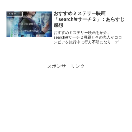
ェクト」の第7弾として製作された作品
で、前半と後半で大きく赴きが異なる異
色の構成や緻密な脚本、30分以上に及ぶ
おすすめミステリー映画
ミステリー
長回しなど、さまざま...
「search/#サーチ２」：あらすじ
感想
おすすめミステリー映画を紹介。
search/#サーチ２母親とその恋人がコロ
ンビアを旅行中に行方不明になり、デジ
タルネイティブ世代の高校性の娘ジュー
ンは、自らネットを駆使して母を探そう
とするが…『search/#サーチ２』Netflix公
式ス...
スポンサーリンク