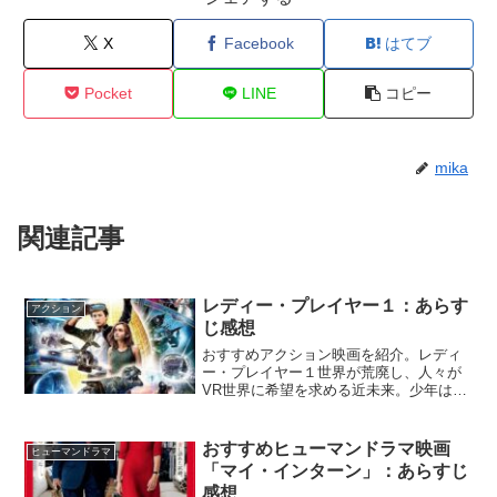
X
Facebook
はてブ
Pocket
LINE
コピー
mika
関連記事
レディー・プレイヤー１：あらす
アクション
じ感想
おすすめアクション映画を紹介。レディ
ー・プレイヤー１世界が荒廃し、人々が
VR世界に希望を求める近未来。少年は、
VR世界の全てをかけた激しい争奪戦に参
加する。数々の試練を乗り越え、勝利を
つかむのは一体誰だ⁉『レディー・プレイ
おすすめヒューマンドラマ映画
ヒューマンドラマ
ヤー１』Netfl...
「マイ・インターン」：あらすじ
感想