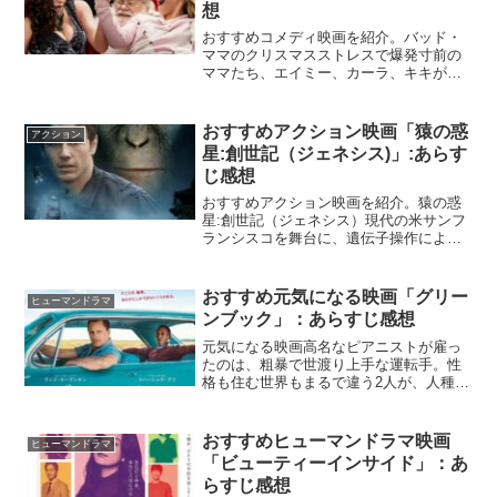
想
おすすめコメディ映画を紹介。バッド・
ママのクリスマスストレスで爆発寸前の
ママたち、エイミー、カーラ、キキが帰
ってきた！クリスマス目前のこの時期
に、３人の母親たちもやって来て、キレ
るのも時間の問題⁉『バッドママのクリス
おすすめアクション映画「猿の惑
アクション
マス』Netflix公式...
星:創世記（ジェネシス)」:あらす
じ感想
おすすめアクション映画を紹介。猿の惑
星:創世記（ジェネシス）現代の米サンフ
ランシスコを舞台に、遺伝子操作によっ
て高い知能をもち人間たちを支配しよう
と企むサルたちと、それに対抗する人間
たちの戦いを描く。『猿の惑星:創世記
おすすめ元気になる映画「グリー
ヒューマンドラマ
（ジェネシス）』映画....
ンブック」：あらすじ感想
元気になる映画高名なピアニストが雇っ
たのは、粗暴で世渡り上手な運転手。性
格も住む世界もまるで違う2人が、人種さ
罰が色濃く残るアメリカ南部を回る演奏
ツアーの旅に出る。『グリーンブック』
Netflix公式人種差別がテーマの社会派感
おすすめヒューマンドラマ映画
ヒューマンドラマ
動作品。粗暴な...
「ビューティーインサイド」：あ
らすじ感想