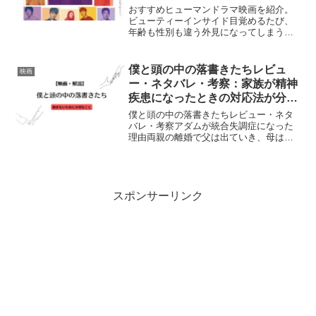
おすすめヒューマンドラマ映画を紹介。
ビューティーインサイド目覚めるたび、
年齢も性別も違う外見になってしまう青
年が、1人の女性に恋をする。何とかデー
トにこぎつけたものの、ずっと一緒にい
るためには夜眠れない。『ビューティ
僕と頭の中の落書きたちレビュ
映画
ー・インサイド』Netf...
ー・ネタバレ・考察：家族が精神
疾患になったときの対応法が分か
る映画
僕と頭の中の落書きたちレビュー・ネタ
バレ・考察アダムが統合失調症になった
理由両親の離婚で父は出ていき、母は気
落ちしている。父に捨てられ、母は笑っ
ておらず悲しんでるのは自分のせいとい
う罪悪感で子供は自身を責めてしまうの
だ。自分を責める言葉が、...
スポンサーリンク