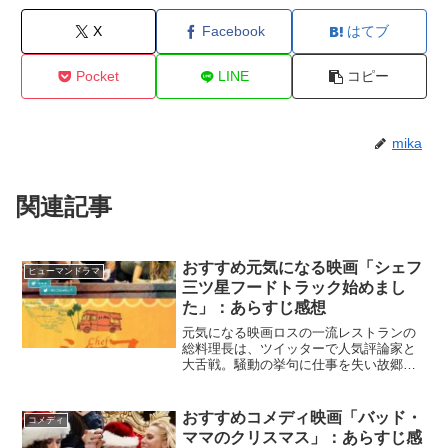
X
Facebook
はてブ
Pocket
LINE
コピー
mika
関連記事
おすすめ元気になる映画「シェフ
ヒューマンドラマ
三ツ星フードトラック始めまし
た」：あらすじ感想
元気になる映画ロスの一流レストランの
総料理長は、ツイッターで人気評論家と
大舌戦。騒動の挙句に仕事を失い故郷に
戻ると、食べた人を笑顔にする絶品料理
の移動販売を始める。『シェフ三ツ星フ
ードトラック始めました』Netflix公式夢
おすすめコメディ映画「バッド・
コメディ
を叶えるにはいつ...
ママのクリスマス」：あらすじ感