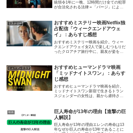
統領令1年に一晩、12時間だけ全ての犯罪
が合法化される法律＝「パージ」によっ
て巻き起こる混乱や恐怖を描いた人気シ
リーズの第3作。アメリカ政府が犯罪の抑
制につながるとしてパージ法を容認する
おすすめミステリー映画Netflix独
ミステリー
中、パージに異を唱...
占配信「ウィークエンドアウェ
イ」：あらすじ感想
おすすめミステリー映画を紹介。ウィー
クエンドアウェイ女2人で楽しむつもりだ
ったクロアチア旅行中に、親友が姿を消
した。真相を求めて奔走するベスは、嘘
と裏切りの渦に巻き込まれていく。『ウ
ィークエンドアウェイ』Netflix公式海外
おすすめヒューマンドラマ映画
ヒューマンドラマ
で親友が行方不...
「ミッドナイトスワン」：あらす
じ感想
おすすめヒューマンドラマ映画を紹介。
ミッドナイトスワン新宿で生きるトラン
スジェンダーの女性は、親から虐待され
ていた広島に住む遠縁の少女を渋々預か
ることになるが。孤独なふたりが出会っ
たとき、愛の物語が始まる。『ミッドナ
巨人寿命が13年の理由【進撃の巨
映画
イトスワン』Netfli...
人解説】
巨人寿命が13年の理由エレンの寿命は13
年なぜか巨人の寿命が13年であることに