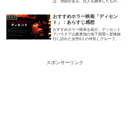
は、理由がある。巨人を継承したものは
継承してから、13年しか生きることがで
きないのはなぜなのか考えたい。宮﨑駿
の「君たちはどう生きるか」でも積み木
おすすめホラー映画「ディセン
ホラー
を13個積むとい...
ト」：あらすじ感想
おすすめホラー映画を紹介。ディセント
アパラチア山脈奥地の地下洞窟へ冒険旅
行に訪れた女性6人の仲良しグループ。し
かし、落盤によって出口がふさがれ、迷
宮のような洞窟に閉じ込められてしま
う。不安と疲労にさいなまれながら出口
を求めて暗闇の中をさまよ...
スポンサーリンク