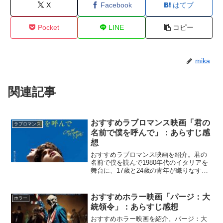
X
Facebook
はてブ
Pocket
LINE
コピー
mika
関連記事
おすすめラブロマンス映画「君の
ラブロマンス
名前で僕を呼んで」：あらすじ感
想
おすすめラブロマンス映画を紹介。君の
名前で僕を読んで1980年代のイタリアを
舞台に、17歳と24歳の青年が織りなすひ
と夏の情熱的な恋の行方を、美しい風景
とともに描いたラブストーリー。『君の
名前で僕を呼んで』映画.comしっとりと
おすすめホラー映画「パージ：大
ホラー
観音的でいて...
統領令」：あらすじ感想
おすすめホラー映画を紹介。パージ：大