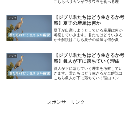
こちらペリカンがワラワラを食べる理由
ペリカンは大叔父に連れてこられた。た
だワラワラを食べるためだけに・・・と
発言している。なぜ大叔父はペリカンに
【ジブリ君たちはどう生きるか考
ジブリ
ワラワラを食べさせている...
察】夏子の産屋は何か
夏子が出産しようとしている産屋は何か
考察していきます。君たちはどういきる
か全解説はこちら夏子の産屋は何か夏子
の産屋は墓石で出来ています。墓石で出
来ている根拠ヒミは眞人と夏子の産屋へ
行く際に、「石は私たちがここにいるこ
【ジブリ君たちはどう生きるか考
ジブリ
とを良く思っていない」「...
察】眞人が下に落ちていく理由
眞人が下に落ちていく理由を考察してい
きます。君たちはどう生きるか全解説は
こちら眞人が下に落ちていく理由ユング
の深層心理による、「自我」「無意識」
と考えられる。心理学者ユングによる
と、人間の心理には意識することが出来
ない部分「無意識」があると...
スポンサーリンク