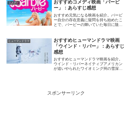
の「君たちはどう生きるか」でも積み木
おすすめコメディ映画「バービ
コメディ
を13個積むとい...
ー」：あらすじ感想
おすすめ元気になる映画を紹介。バービ
ー自分の存在意義に疑問を持ち始めたこ
とで、バービーの輝いていた毎日に陰り
が…。そこで、人間界を訪れることにし
た彼女は、女性であることや”ただのケ
ン”でいることの難しさを知る。『バービ
おすすめヒューマンドラマ映画
ヒューマンドラマ
ー』Netflix公式...
「ウインド・リバー」：あらすじ
感想
おすすめヒューマンドラマ映画を紹介。
ウインド・リバーネイティブアメリカン
が追いやられたワイオミング州の雪深い
土地、ウィンド・リバーで、女性の遺体
が発見された。FBIの新人捜査官ジェー
ン・バナーが現地に派遣されるが、不安
定な気候や慣れない雪山...
スポンサーリンク