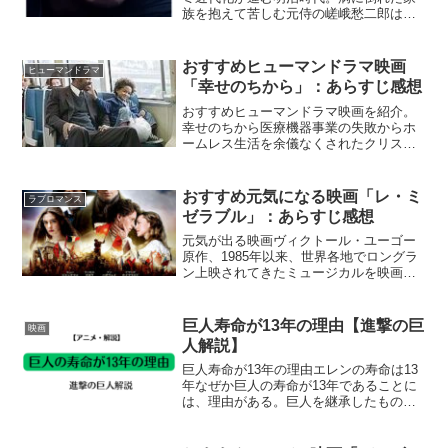
族を抱えて苦しむ元侍の嵯峨愁二郎は、
莫大(ばくだい)な賞金を懸けた危険なゲー
ム”蠱毒”(こどく)への参加を決意する。
Netflix公式アクションシーンがかっこい
おすすめヒューマンドラマ映画
ヒューマンドラマ
い。切ら...
「幸せのちから」：あらすじ感想
おすすめヒューマンドラマ映画を紹介。
幸せのちから医療機器事業の失敗からホ
ームレス生活を余儀なくされたクリス。
幼い息子を抱え、苦境に立たされた彼
は、無給で超難関の株トレーダー養成コ
ースに臨む。『幸せのちから』NETFLIX
おすすめ元気になる映画「レ・ミ
ラブロマンス
公式ウィル・スミスと...
ゼラブル」：あらすじ感想
元気が出る映画ヴィクトール・ユーゴー
原作、1985年以来、世界各地でロングラ
ン上映されてきたミュージカルを映画
化。無償の愛をテーマに壮絶な物語がつ
づられる。『レ・ミゼラブル』Netflix公
式フランス革命を題材に、親子愛や無償
巨人寿命が13年の理由【進撃の巨
映画
の愛がテーマに...
人解説】
巨人寿命が13年の理由エレンの寿命は13
年なぜか巨人の寿命が13年であることに
は、理由がある。巨人を継承したものは
継承してから、13年しか生きることがで
きないのはなぜなのか考えたい。宮﨑駿