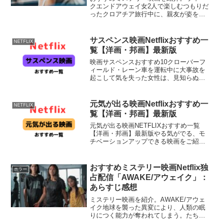
クエンドアウェイ女2人で楽しむつもりだ
ったクロアチア旅行中に、親友が姿を消
した。真相を求めて奔走するベスは、嘘
と裏切りの渦に巻き込まれていく。『ウ
ィークエンドアウェイ』Netflix公式海外
サスペンス映画Netflixおすすめ一
NETFLIX
で親友が行方不...
覧【洋画・邦画】最新版
映画サスペンスおすすめ10クローバーフ
ィールド・レーン車を運転中に大事故を
起こして気を失った女性は、見知らぬ地
下シェルターで目を覚ます。シェルター
の所有者である男は、恐ろしい事態が発
生して外の世界は壊滅状態だというのだ
元気が出る映画Netflixおすすめ一
NETFLIX
が…。『10クローバー...
覧【洋画・邦画】最新版
元気が出る映画NETFLIXおすすめ一覧
【洋画・邦画】最新版やる気がでる、モ
チベーションアップできる映画をご紹介
します。おすすめプロジェクター
PRNETFLIXが大きな画面で楽しめる！
【期間限定4000円OFF】 カベーニPRO
おすすめミステリー映画Netflix独
ホラー
モバイル ...
占配信「AWAKE/アウェイク」：
あらすじ感想
ミステリー映画を紹介。AWAKE/アウェ
イク地球を襲った異変により、人類の眠
りにつく能力が奪われてしまう。たちま