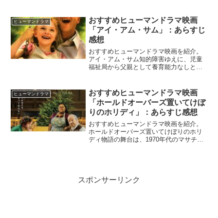
ちカオスと化した世界で、つらい過去を
持つ元兵士は愛する家族を敬うために奔
走する。『AWAKE/アウェイク』
おすすめヒューマンドラマ映画
ヒューマンドラマ
NETFLIX公式人々...
「アイ・アム・サム」：あらすじ
感想
おすすめヒューマンドラマ映画を紹介。
アイ・アム・サム知的障害ゆえに、児童
福祉局から父親として養育能力なしと判
断されてしまったシングルファーザー。
最愛の娘の養育権を取り戻すため、法廷
で戦うことを決意する。王道の感動系ヒ
おすすめヒューマンドラマ映画
ヒューマンドラマ
ューマンドラマ。心温まる...
「ホールドオーバーズ置いてけぼ
りのホリディ」：あらすじ感想
おすすめヒューマンドラマ映画を紹介。
ホールドオーバーズ置いてけぼりのホリ
ディ物語の舞台は、1970年代のマサチュ
ーセッツ州にある全寮制の寄宿学校。生
真面目で皮肉屋で学生や同僚からも嫌わ
れている教師ポールは、クリスマス休暇
に家に帰れない学生た...
スポンサーリンク