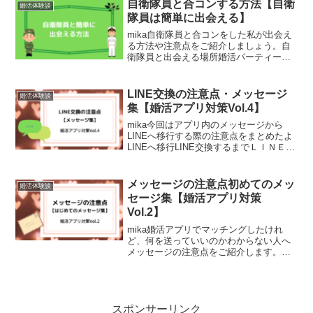
すが、いきなり一対一での対応となりま
自衛隊員と合コンする方法【自衛
婚活体験談
す。少し始めるのが怖いな...
隊員は簡単に出会える】
mika自衛隊員と合コンをした私が出会え
る方法や注意点をご紹介しましょう。自
衛隊員と出会える場所婚活パーティー街
コンマッチングアプリ知人の紹介駐屯地
近くの飲み屋自衛隊のイベント自衛隊は
男性が多い職場なので女性との出会いは
LINE交換の注意点・メッセージ
婚活体験談
少なく、多くの隊員が...
集【婚活アプリ対策Vol.4】
mika今回はアプリ内のメッセージから
LINEへ移行する際の注意点をまとめたよ
LINEへ移行LINE交換するまでＬＩＮＥ交
換をするまでの注意点はこちらを参照く
ださい。LINE交換するタイミングLINE交
換するタイミングはいつがいいのだろう
メッセージの注意点初めてのメッ
婚活体験談
早...
セージ集【婚活アプリ対策
Vol.2】
mika婚活アプリでマッチングしたけれ
ど、何を送っていいのかわからない人へ
メッセージの注意点をご紹介します。メ
ッセージの注意点メッセージは誘うため
の道具返信頻度はほどほどに質問しすぎ
ない相手を知るために使う意味のない内
容は付き合ってからメッ...
スポンサーリンク