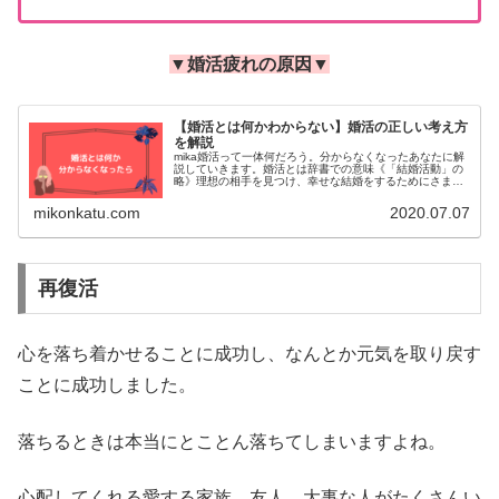
▼婚活疲れの原因▼
【婚活とは何かわからない】婚活の正しい考え方
を解説
mika婚活って一体何だろう。分からなくなったあなたに解
説していきます。婚活とは辞書での意味《「結婚活動」の
略》理想の相手を見つけ、幸せな結婚をするためにさまざ
まな活動をすること。［補説］女性の社会進出、晩婚化、
ライフスタイルの多様化などに...
mikonkatu.com
2020.07.07
再復活
心を落ち着かせることに成功し、なんとか元気を取り戻す
ことに成功しました。
落ちるときは本当にとことん落ちてしまいますよね。
心配してくれる愛する家族、友人、大事な人がたくさんい