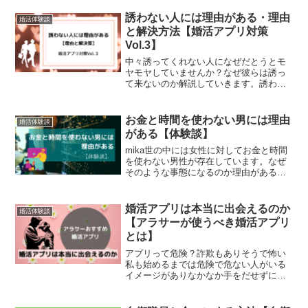
誘わない人には理由がある・理由
婚活体験談
と解決方法【婚活アプリ対策
Vol.3】
中々誘ってくれない人になぜだとうとモ
ヤモヤしていませんか？なぜ彼らは誘っ
て来ないのか解説していきます。誘わな
い人の特徴最初にメッセージを送ってこ
ないいいねは相手から来ていないメッセ
ージが進展しない返事が遅い最初にメッ
お金と時間を使わない男には理由
婚活体験談
セージを送ってこない相手...
がある【体験談】
mika世の中には女性に対してお金と時間
を使わない男性が存在しています。なぜ
そのような事態になるのか理由があるの
で解説していきましょう。お金と時間を
使わない男お金と時間を使わない男婚活
をしていると出会うのが、お金と時間を
婚活アプリは本当に出会えるのか
婚活体験談
使わない男です。ご飯...
【アラサーが使うべき婚活アプリ
とは】
アプリって危険？詐欺もありそうで怖い
私も始めるまでは危険で危ない人がいる
イメージがありなかなか手をだせずにい
ました。街コンや婚活パーティーでは運
営の人やほかの参加者がいて安心できま