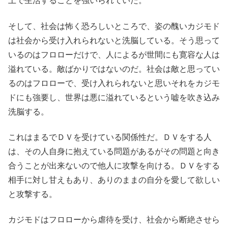
上で生活することを強いられていた。
そして、社会は怖く恐ろしいところで、姿の醜いカジモド
は社会から受け入れられないと洗脳している。そう思って
いるのはフロローだけで、人によるが世間にも寛容な人は
溢れている。敵ばかりではないのだ。社会は敵と思ってい
るのはフロローで、受け入れられないと思いそれをカジモ
ドにも強要し、世界は悪に溢れているという嘘を吹き込み
洗脳する。
これはまるでＤＶを受けている関係性だ。ＤＶをする人
は、その人自身に抱えている問題があるがその問題と向き
合うことが出来ないので他人に攻撃を向ける。ＤＶをする
相手に対し甘えもあり、ありのままの自分を愛して欲しい
と攻撃する。
カジモドはフロローから虐待を受け、社会から断絶させら