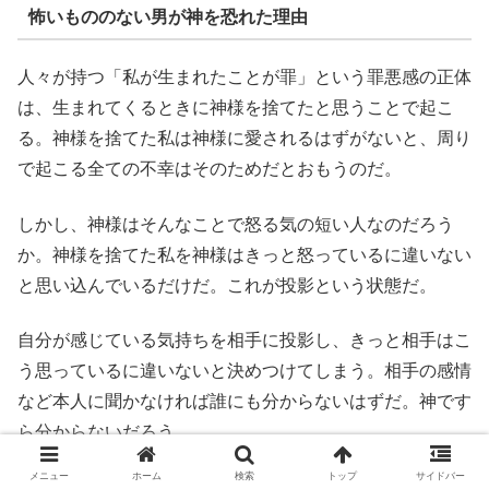
怖いもののない男が神を恐れた理由
人々が持つ「私が生まれたことが罪」という罪悪感の正体
は、生まれてくるときに神様を捨てたと思うことで起こ
る。神様を捨てた私は神様に愛されるはずがないと、周り
で起こる全ての不幸はそのためだとおもうのだ。
しかし、神様はそんなことで怒る気の短い人なのだろう
か。神様を捨てた私を神様はきっと怒っているに違いない
と思い込んでいるだけだ。これが投影という状態だ。
自分が感じている気持ちを相手に投影し、きっと相手はこ
う思っているに違いないと決めつけてしまう。相手の感情
など本人に聞かなければ誰にも分からないはずだ。神です
ら分からないだろう。
メニュー
ホーム
検索
トップ
サイドバー
このように、投影が起きフロローは神様を恐れたのだ。そ