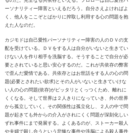
るのだ。完全なる共依存といえる。フロローは自己愛性パ
ーソナリティー障害といえるだろう。自分さえよければよ
く、他人をここぞとばかりに搾取し利用する心の問題を抱
えた人なのだ。
カジモドは自己愛性パーソナリティー障害の人のＤＶの支
配を受けている。ＤＶをする人は自分がいないと生きてい
けない人を作り相手を洗脳する。そうすることで自分が必
要とされていると思い安心するのだ。これが共依存の弊害
で歪んだ愛情である。共依存とはお世話をする人の心の問
題(必要とされたい欲求)とその人がいないと生きていけな
い人の心の問題(依存)がピッタリとくっつくため、離れに
くくなる。そして世界は２人きりになっていき、外の世界
から孤立していく。その関係性は孤立化し、２人の中で問
題が起きても外からの介入がされにくく問題が深刻化しい
ずれ事件にまで発展する。よくあるのが、ストーカー殺人
や夫婦で殺し合うという悲惨な事件や洗脳による殺人事件