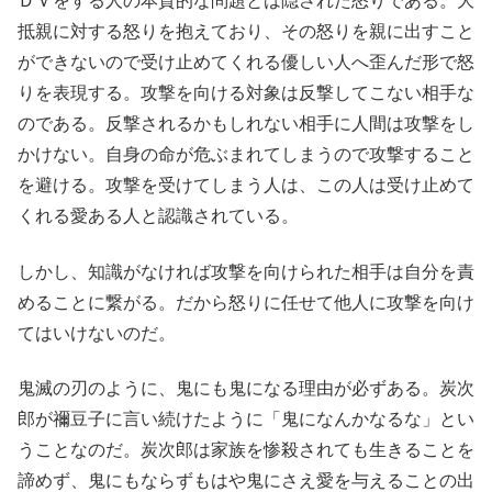
ＤＶをする人の本質的な問題とは隠された怒りである。大
抵親に対する怒りを抱えており、その怒りを親に出すこと
ができないので受け止めてくれる優しい人へ歪んだ形で怒
りを表現する。攻撃を向ける対象は反撃してこない相手な
のである。反撃されるかもしれない相手に人間は攻撃をし
かけない。自身の命が危ぶまれてしまうので攻撃すること
を避ける。攻撃を受けてしまう人は、この人は受け止めて
くれる愛ある人と認識されている。
しかし、知識がなければ攻撃を向けられた相手は自分を責
めることに繋がる。だから怒りに任せて他人に攻撃を向け
てはいけないのだ。
鬼滅の刃のように、鬼にも鬼になる理由が必ずある。炭次
郎が禰豆子に言い続けたように「鬼になんかなるな」とい
うことなのだ。炭次郎は家族を惨殺されても生きることを
諦めず、鬼にもならずもはや鬼にさえ愛を与えることの出