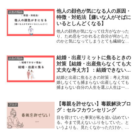
的になる男女の攻撃性の違い虐待やネグ
レクトの影響力関係の差と集団の正義攻
他人の顔色が気になる人の原因・
人生の悩み
撃モデルがある幼児期から...
特徴・対処法【嫌いな人がそばに
いるとしんどくなる】
他人の顔色が気になって仕方がなかった
り、ため息をつかれると自分が何かした
のかと気になってしまうとても繊細なあ
なたにおすすめの対処法をご紹介。嫌い
な人がそばにいるとしんどい理由にその
人の顔色を伺っていることがありまん
結婚・出産リミットに焦るときの
人生の悩み
か？なぜ他人の顔色が気にな...
対策【結婚・出産焦らなくても大
丈夫な考え方】：結婚できない理
由
結婚と出産に焦るときの対策：考え方結
婚しなくても捕まらない出産しなくても
捕まらない自分の人生を選ぶ人生は一本
道ではない色んな道がある誰のためにす
るの結婚・出産しなくても捕まらない結
婚して子供を産むという選択肢しか人生
【毒親を許せない】毒親解決ブロ
ブログ
にはないのでしょうか。結...
グ：セルフカウンセリング
目を背けていた事実が私を追い詰めてい
る。今まで見えないふりをしていた。と
いうよりも、見たくなかっただけか、そ
もそも知らなかったと言える。腐った心
に蓋をして漏れないようにしていたはず