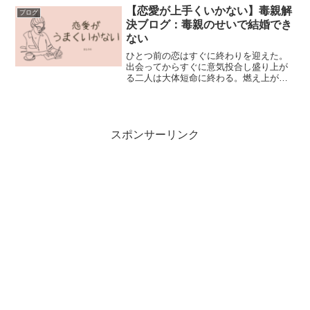
なのに零れてしまった。漏れてしまった
【恋愛が上手くいかない】毒親解
ブログ
このドロドロの感情は今も...
決ブログ：毒親のせいで結婚でき
ない
ひとつ前の恋はすぐに終わりを迎えた。
出会ってからすぐに意気投合し盛り上が
る二人は大体短命に終わる。燃え上がる
勢いが激しいほど燃え尽きるのも早いの
だ。初めの頃は連絡も頻繁にあり、会う
頻度も多い。そんな彼に恋をしたはずだ
った。「こんな僕とつきあ...
スポンサーリンク