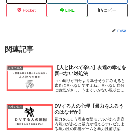
Pocket
LINE
コピー
mika
関連記事
【人と比べて辛い】友達の幸せを
人生の悩み
喜べない対処法
mika周りが自分より幸せそうにみえると
素直に喜べないですよね。喜べない自分
に嫌気がさし、うまくいかない現状にも
焦りを感じてしまうものです。そんなど
うしようもない気持ちをあなたと共に考
えましょう。なぜ他人と比べるのかSNS
DVする人の心理【暴力をふるう
人生の悩み
の発展ないものねだ...
のはなぜか】
暴力をふるう理由攻撃モデルがある家庭
内暴力があると暴力が増えるテレビによ
る暴力性の影響ゲームと暴力性前頭葉仮
設衝動性と攻撃性バランスが悪いと攻撃