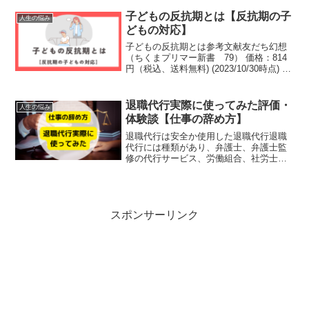
恋人にも完璧を求める相手の失敗が許せ
ない自分を理解してほしいこのように相
子どもの反抗期とは【反抗期の子
人生の悩み
手に完璧を求めてしまう人...
どもの対応】
子どもの反抗期とは参考文献友だち幻想
（ちくまプリマー新書 79） 価格：814
円（税込、送料無料) (2023/10/30時点) 楽
天で購入家族の関係から考える人は「定
位家族」と「生殖家族」２つの家族を経
験する。定位家族とは自分が生まれ親...
退職代行実際に使ってみた評価・
人生の悩み
体験談【仕事の辞め方】
退職代行は安全か使用した退職代行退職
代行には種類があり、弁護士、弁護士監
修の代行サービス、労働組合、社労士が
行っているもの等があります。私が使用
したのは弁護士が行っている退職代行を
利用しました。弁護士の退職代行が良い
理由退職を行う際、訴訟に...
スポンサーリンク