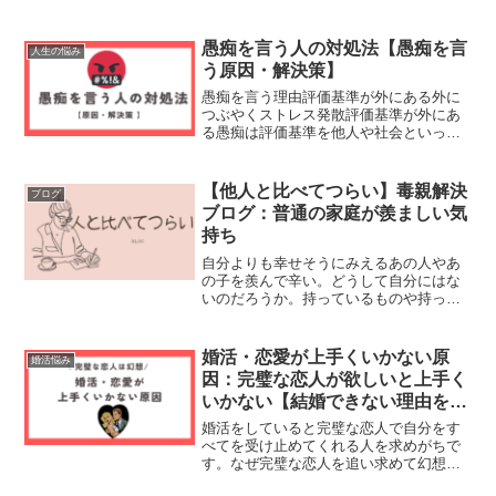
たアプリペアーズオミアイユーブライド
マッチドットコム婚活アプリのメリット
家にいながら出会える出会える人数が多
愚痴を言う人の対処法【愚痴を言
人生の悩み
い時間の有効活用価格...
う原因・解決策】
愚痴を言う理由評価基準が外にある外に
つぶやくストレス発散評価基準が外にあ
る愚痴は評価基準を他人や社会といった
外におく人が言いやすいです。もっと自
分は評価されるはずだという気持ちが愚
痴に繋がります。評価基準が内側(自分自
【他人と比べてつらい】毒親解決
ブログ
身)にある人は、自分は...
ブログ：普通の家庭が羨ましい気
持ち
自分よりも幸せそうにみえるあの人やあ
の子を羨んで辛い。どうして自分にはな
いのだろうか。持っているものや持って
いないものを比べて落ち込んでいく。あ
の人自身になりたいわけではない。同じ
ステージにいない自分に腹が立つのだ。
婚活・恋愛が上手くいかない原
婚活悩み
恋人がいる、結婚している...
因：完璧な恋人が欲しいと上手く
いかない【結婚できない理由を解
決】
婚活をしていると完璧な恋人で自分をす
べてを受け止めてくれる人を求めがちで
す。なぜ完璧な恋人を追い求めて幻想を
抱いてしまうのか考えていきましょう。